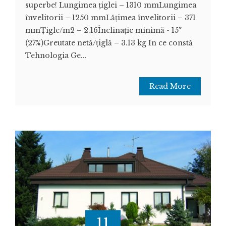
superbe! Lungimea țiglei – 1310 mmLungimea
învelitorii – 1250 mmLățimea învelitorii – 371
mmȚigle/m2 – 2.16Înclinație minimă - 15°
(27%)Greutate netă/țiglă – 3.13 kg In ce constă
Tehnologia Ge...
Read More
11