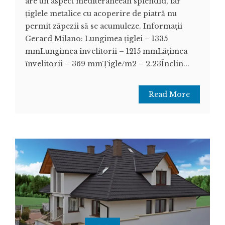
are un aspect mediteraneean splendid, iar
țiglele metalice cu acoperire de piatră nu
permit zăpezii să se acumuleze. Informații
Gerard Milano: Lungimea țiglei – 1335
mmLungimea învelitorii – 1215 mmLățimea
învelitorii – 369 mmȚigle/m2 – 2.23Înclin...
Read More