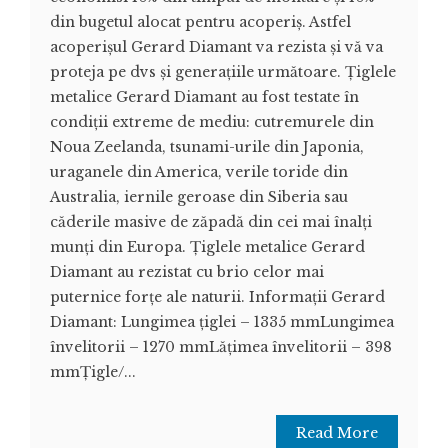
din bugetul alocat pentru acoperiș. Astfel
acoperișul Gerard Diamant va rezista și vă va
proteja pe dvs și generațiile următoare. Țiglele
metalice Gerard Diamant au fost testate în
condiții extreme de mediu: cutremurele din
Noua Zeelanda, tsunami-urile din Japonia,
uraganele din America, verile toride din
Australia, iernile geroase din Siberia sau
căderile masive de zăpadă din cei mai înalți
munți din Europa. Țiglele metalice Gerard
Diamant au rezistat cu brio celor mai
puternice forțe ale naturii. Informații Gerard
Diamant: Lungimea țiglei – 1335 mmLungimea
învelitorii – 1270 mmLățimea învelitorii – 398
mmȚigle/...
Read More