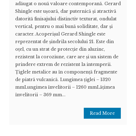
adăugat o nouă valoare contemporană. Gerard
Shingle este ușoară, dar puternică și atractivă
datorită finisajului distinctiv texturat, ondulat
vertical, pentru o mai bună soliditate, dar și
caracter. Acoperișul Gerard Shingle este
reprezentat de șindrila secolului 21. Este din
oțel, cu un strat de protecție din aluzinc,
rezistent la coroziune, care are și un sistem de
prindere extrem de rezistent la intemperii.
Țiglele metalice au în componență fragmente
de piatră vulcanică. Lungimea țiglei – 1320
mmLungimea învelitorii – 1260 mmLățimea
învelitorii – 369 mm...
Read More