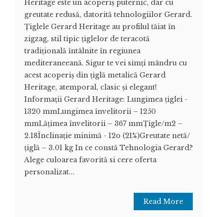
Heritage este un acoperiș puternic, dar cu
greutate redusă, datorită tehnologiilor Gerard.
Țiglele Gerard Heritage au profilul tăiat în
zigzag, stil tipic țiglelor de teracotă
tradițională întâlnite în regiunea
mediteraneeană. Sigur te vei simți mândru cu
acest acoperiș din țiglă metalică Gerard
Heritage, atemporal, clasic și elegant!
Informații Gerard Heritage: Lungimea țiglei -
1320 mmLungimea învelitorii – 1250
mmLățimea învelitorii – 367 mmȚigle/m2 –
2.18Înclinație minimă - 12o (21%)Greutate netă/
țiglă – 3.01 kg In ce constă Tehnologia Gerard?
Alege culoarea favorită si cere oferta
personalizat...
Read More