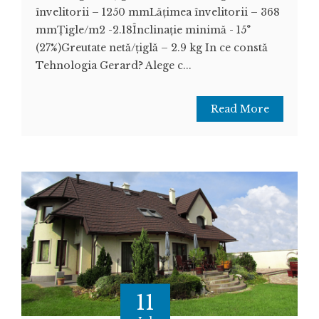
învelitorii – 1250 mmLățimea învelitorii – 368
mmȚigle/m2 -2.18Înclinație minimă - 15°
(27%)Greutate netă/țiglă – 2.9 kg In ce constă
Tehnologia Gerard? Alege c...
Read More
11