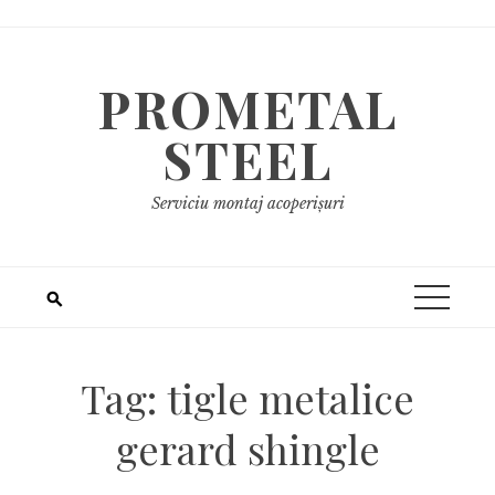
Skip
to
content
PROMETAL
STEEL
Serviciu montaj acoperișuri
Tag:
tigle metalice
gerard shingle